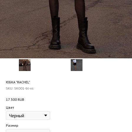
ЮБКА "RACHEL"
SKU:
SK001-bl-xs
17 300
RUB
Цвет
Размер