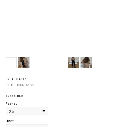
РУБАШКА "#3"
SKU:
SHI007-sd-xs
17 000
RUB
Размер
Цвет