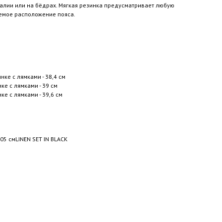
талии или на бёдрах. Мягкая резинка предусматривает любую
емое расположение пояса.
инке с лямками - 38,4 см
нке с лямками - 39 см
ке с лямками - 39,6 см
05 смLINEN SET IN BLACK