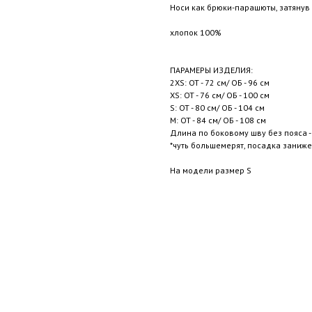
Носи как брюки-парашюты, затянув
хлопок 100%
ПАРАМЕРЫ ИЗДЕЛИЯ:
2XS: ОТ - 72 см/ ОБ - 96 см
XS: ОТ - 76 см/ ОБ - 100 см
S: ОТ - 80 см/ ОБ - 104 см
M: ОТ - 84 см/ ОБ - 108 см
Длина по боковому шву без пояса - 
*чуть большемерят, посадка заниж
На модели размер S