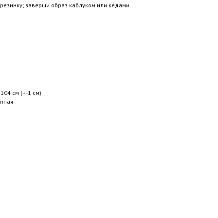
 резинку; заверши образ каблуком или кедами.
104 см (+-1 см)
енная