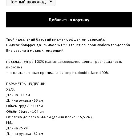
Добавить в корзину
Твой идеальный базовый пиджак с эффектом оверсайз.
Пиджак бойфренда - символ WTMZ. Станет основой любого гардероба.
Вне сезона и модных тенденций.
подклад: купра 100% (самая высококачественная разновидность
вискозы)
ткань: итальянская премиальная шерсть double-face 100%
ПАРАМЕТРЫ ИЗДЕЛИЯ:
XS/S:
Длина - 75 см
Длина рукава - 63 см
Объём груди - 100 см
Объём бёдер - 104 см
От плеча до плеча - 44 см (длина плеча - 15,5 см)
M/L:
Длина 75 см
Длина рукава - 62 см