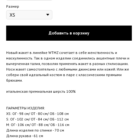
Размер
Добавить в корзину
Новый жакет в линейке WTMZ сочетает в себе женственность и
маскулинность. Так в одном изделии соединились акцентные плечи и
вычерченная талия, позволяя применять жакет в разных стилизациях.
Носи жакет самостоятельно с любимыми джинсами или кожей. Или же
собери свой идеальный костюм в паре с классическими прямыми
брюками.
итальянская премиальная шерсть 100%
ПАРАМЕТРЫ ИЗДЕЛИЯ:
XS: ОГ - 98 см/ ОТ - 80 см/ ОБ - 108 см
S: ОГ - 102 см/ ОТ - 84 см/ ОБ - 112 см
M: ОГ - 106 см/ ОТ - 88 см/ ОБ - 116 см
Длина изделия по спинке - 70 см
Длина рукава - 61 см