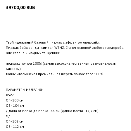
39700,00
RUB
Добавить в корзину
Твой идеальный базовый пиджак с эффектом оверсайз.
Пиджак бойфренда - символ WTMZ. Станет основой любого гардероба.
Вне сезона и модных тенденций.
подклад: купра 100% (самая высококачественная разновидность
вискозы)
ткань: итальянская премиальная шерсть double-face 100%
ПАРАМЕТРЫ ИЗДЕЛИЯ:
XS/S:
ОГ - 100 см
ОБ - 104 см
Длина от плеча до плеча - 44 см (длина плеча - 15,5 см)
M/L:
ОГ - 108 см
ОБ - 112 см