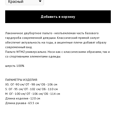
Добавить в корзину
Лаконичное двубортное пальто - неотъемлемая часть базового
гардероба современной девушки. Классический прямой силуэт
обеспечит актуальность на годы, а акцентные плечи добавят образу
современный вид.
Пальто WTMZ универсально. Носи как с классическими образами, так и
со спортивными элементами одежды.
шерсть 100%
ПАРАМЕТРЫ ИЗДЕЛИЯ:
XS: ОГ -90 см/ ОТ - 98 см/ ОБ - 106 см
S: ОГ - 95 см/ ОТ - 102 см/ ОБ - 110 см
M: ОГ - 100 см/ ОТ - 106 см/ ОБ - 114 см
Длина изделия - 120 см
Длина рукава - 63.5 см