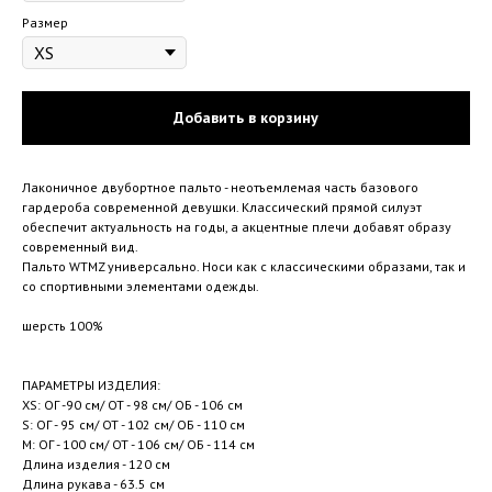
Размер
Добавить в корзину
Лаконичное двубортное пальто - неотъемлемая часть базового
гардероба современной девушки. Классический прямой силуэт
обеспечит актуальность на годы, а акцентные плечи добавят образу
современный вид.
Пальто WTMZ универсально. Носи как с классическими образами, так и
со спортивными элементами одежды.
шерсть 100%
ПАРАМЕТРЫ ИЗДЕЛИЯ:
XS: ОГ -90 см/ ОТ - 98 см/ ОБ - 106 см
S: ОГ - 95 см/ ОТ - 102 см/ ОБ - 110 см
M: ОГ - 100 см/ ОТ - 106 см/ ОБ - 114 см
Длина изделия - 120 см
Длина рукава - 63.5 см