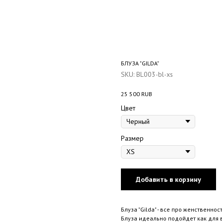
БЛУЗА "GILDA"
SKU:
BL003-bl-xs
25 500
RUB
Цвет
Размер
Добавить в корзину
Блуза "Gilda" - все про женственнос
Блуза идеально подойдет как для в