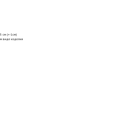
5 см (+-1см)
ом виде изделия