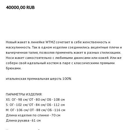
40000,00
RUB
Добавить в корзину
Новый жакет в линейке WTMZ сочетает в себе женственность и
маскулинность. Так в одном изделии соединились акцентные плечи и
вычерченная талия, позволяя применять жакет в разных стилизациях.
Носи жакет самостоятельно с любимыми джинсами или кожей. Или же
собери свой идеальный костюм в паре с классическими прямыми
брюками.
итальянская премиальная шерсть 100%
ПАРАМЕТРЫ ИЗДЕЛИЯ:
XS: ОГ - 98 см/ ОТ - 80 см/ ОБ - 108 см
S: ОГ - 102 см/ ОТ - 84 см/ ОБ - 112 см
M: ОГ - 106 см/ ОТ - 88 см/ ОБ - 116 см
Длина изделия по спинке - 70 см
Длина рукава - 61 см