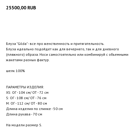
25500,00
RUB
Добавить в корзину
Блуза "Gilda" - все про женственность и притягательность.
Блуза идеально подойдет как для вечернего, так и для дневного
(пляжного) образа. Носи самостоятельно или комбинируй с объемными
жакетами разных фактур.
шелк 100%
ПАРАМЕТРЫ ИЗДЕЛИЯ:
XS: ОГ - 104 см/ ОТ - 72 см
S: ОГ - 108 см/ ОТ - 76 см
M: ОГ - 112 см/ ОТ - 80 см
Длина изделия по спинке - 50 см
Длина рукава - 70 см
На модели размер S.